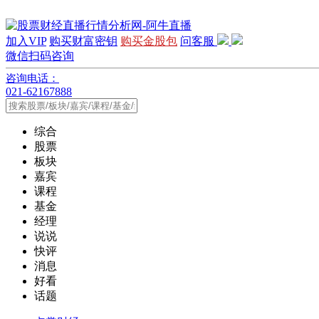
加入VIP
购买财富密钥
购买金股包
问客服
微信扫码咨询
咨询电话：
021-62167888
综合
股票
板块
嘉宾
课程
基金
经理
说说
快评
消息
好看
话题