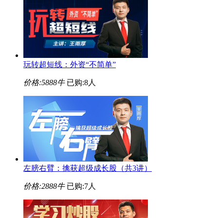
玩转超短线：外资“不简单”
价格:
5888牛
已购:8人
左膀右臂：擒获超级成长股（共3讲）
价格:
2888牛
已购:7人