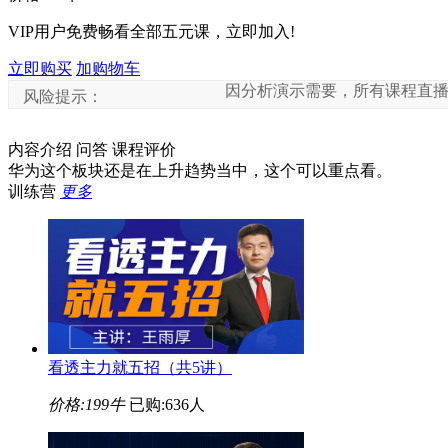
VIP用户免费畅看全部五元课，立即加入!
立即购买
加购物车
因分析演示需要，所有课程直播中涉及到
风险提示：
内容介绍
问答
课程评价
华为这个板块还是在上升趋势当中，这个可以重点看。
训练营
更多
看透主力就五招（共5讲）
价格:
199牛
已购:636人