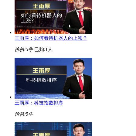
王雨厚：如何看待机器人的上涨？
价格:
5牛
已购:1人
王雨厚：科技指数排序
价格:
5牛