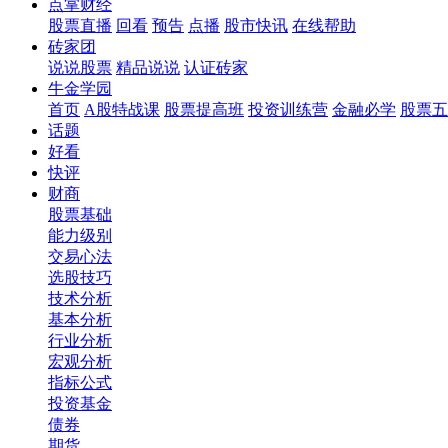
点掌财经
股票直播
回看
预告
点播
股市快讯
在线帮助
砖家团
说说股票
精品说说
认证砖家
牛金学园
首页
A股特战课
股票提高班
投资训练营
金融必学
股票五
话题
好看
快评
财商
股票基础
能力级别
交易心法
选股技巧
技术分析
基本分析
行业分析
宏观分析
指标公式
投资基金
债券
期货