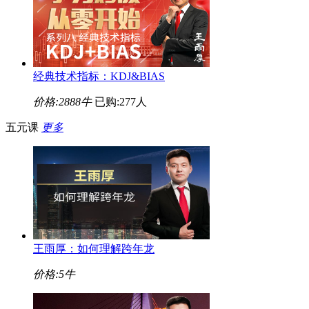
经典技术指标：KDJ&BIAS
价格:
2888牛
已购:277人
五元课
更多
王雨厚：如何理解跨年龙
价格:
5牛