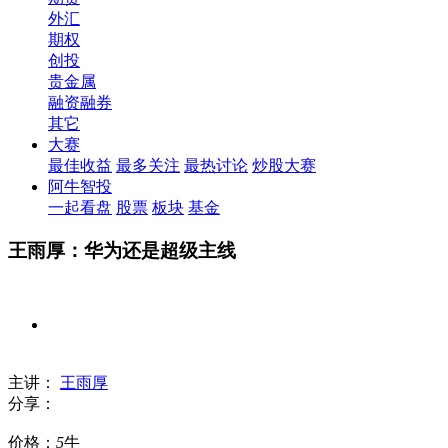
外汇
期权
创投
贵金属
融资融券
其它
大赛
最佳收益
最多关注
最热讨论
炒股大赛
阿牛智投
一起看盘
股票
板块
基金
王雨厚：华为还是超级主线
主讲：
王雨厚
分享：
价格：
5
牛