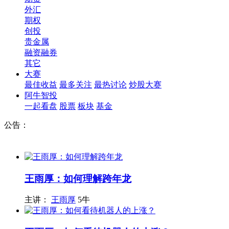
外汇
期权
创投
贵金属
融资融券
其它
大赛
最佳收益
最多关注
最热讨论
炒股大赛
阿牛智投
一起看盘
股票
板块
基金
公告：
王雨厚：如何理解跨年龙
主讲：
王雨厚
5牛