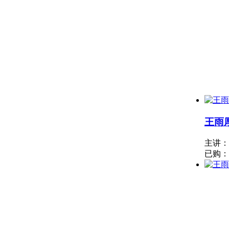
王雨
主讲
已购：