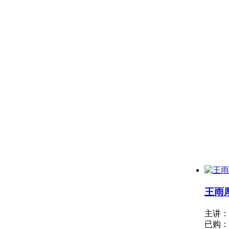
王雨
主讲
已购：