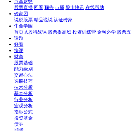
点掌财经
股票直播
回看
预告
点播
股市快讯
在线帮助
砖家团
说说股票
精品说说
认证砖家
牛金学园
首页
A股特战课
股票提高班
投资训练营
金融必学
股票五
话题
好看
快评
财商
股票基础
能力级别
交易心法
选股技巧
技术分析
基本分析
行业分析
宏观分析
指标公式
投资基金
债券
期货