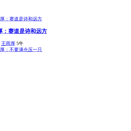
厚：赛道是诗和远方
：
王雨厚
5牛