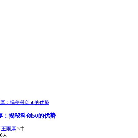
厚：揭秘科创50的优势
：
王雨厚
5牛
6人