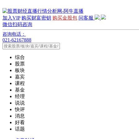
加入VIP
购买财富密钥
购买金股包
问客服
微信扫码咨询
咨询电话：
021-62167888
综合
股票
板块
嘉宾
课程
基金
经理
说说
快评
消息
好看
话题