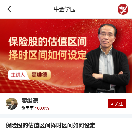
牛金学园
窦维德
+ 关注
赞美率:
100.0%
保险股的估值区间择时区间如何设定