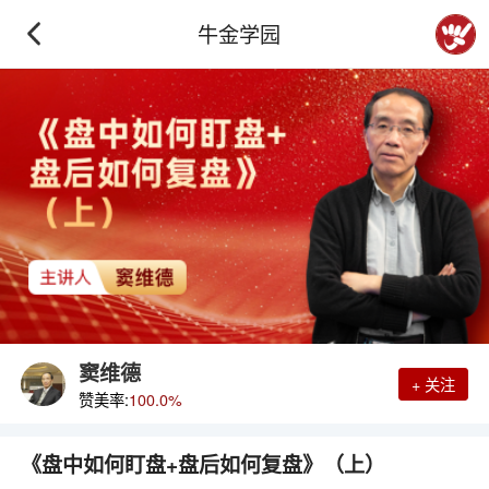
牛金学园
窦维德
+ 关注
赞美率:
100.0%
《盘中如何盯盘+盘后如何复盘》（上）