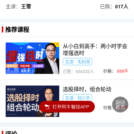
主讲：
王雪
已购：
617人
推荐课程
从小白到高手：两小时学会
增强选时
主讲：毛利哥
价格：
888牛
已售：454232人
选股择时，组合轮动
主讲：何少杰
价格：
368牛
已售：224人
评论