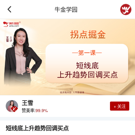
牛金学园
王雪
+ 关注
赞美率:
99.9%
短线底上升趋势回调买点