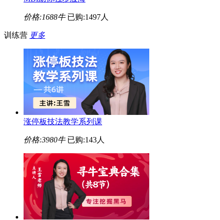
价格:
1688牛
已购:1497人
训练营
更多
涨停板技法教学系列课
价格:
3980牛
已购:143人