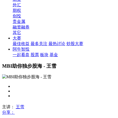
外汇
期权
创投
贵金属
融资融券
其它
大赛
最佳收益
最多关注
最热讨论
炒股大赛
阿牛智投
一起看盘
股票
板块
基金
MBI助你独步股海 - 王雪
主讲：
王雪
分享：