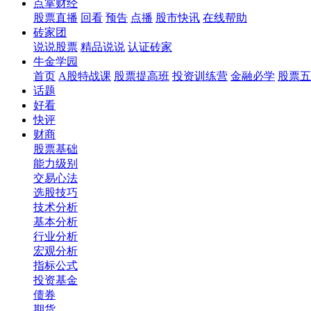
点掌财经
股票直播
回看
预告
点播
股市快讯
在线帮助
砖家团
说说股票
精品说说
认证砖家
牛金学园
首页
A股特战课
股票提高班
投资训练营
金融必学
股票五
话题
好看
快评
财商
股票基础
能力级别
交易心法
选股技巧
技术分析
基本分析
行业分析
宏观分析
指标公式
投资基金
债券
期货