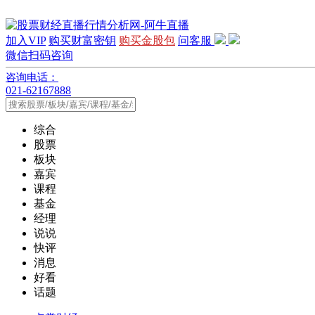
加入VIP
购买财富密钥
购买金股包
问客服
微信扫码咨询
咨询电话：
021-62167888
综合
股票
板块
嘉宾
课程
基金
经理
说说
快评
消息
好看
话题