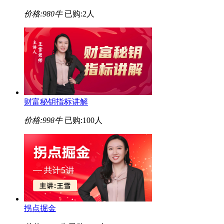
价格:
980牛
已购:2人
财富秘钥指标讲解
价格:
998牛
已购:100人
拐点掘金