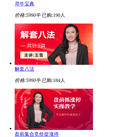
寻牛宝典
价格:
5990牛
已购:190人
解套八法
价格:
5990牛
已购:184人
盘前集合竞价捉涨停