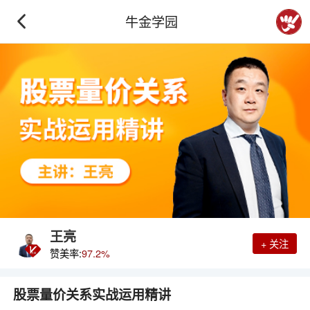
牛金学园
王亮
+ 关注
赞美率:
97.2%
股票量价关系实战运用精讲