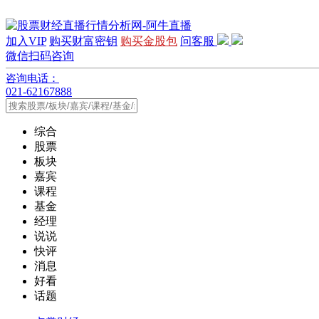
加入VIP
购买财富密钥
购买金股包
问客服
微信扫码咨询
咨询电话：
021-62167888
综合
股票
板块
嘉宾
课程
基金
经理
说说
快评
消息
好看
话题