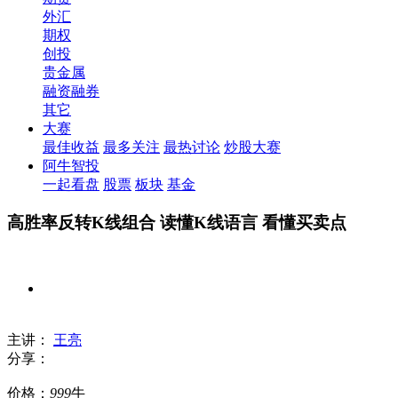
外汇
期权
创投
贵金属
融资融券
其它
大赛
最佳收益
最多关注
最热讨论
炒股大赛
阿牛智投
一起看盘
股票
板块
基金
高胜率反转K线组合 读懂K线语言 看懂买卖点
主讲：
王亮
分享：
价格：
999
牛