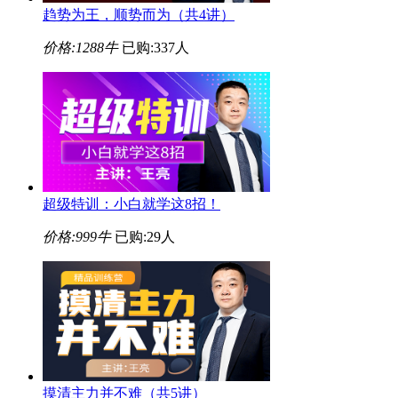
趋势为王，顺势而为（共4讲）
价格:
1288牛
已购:337人
超级特训：小白就学这8招！
价格:
999牛
已购:29人
摸清主力并不难（共5讲）