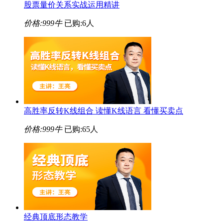
股票量价关系实战运用精讲
价格:
999牛
已购:6人
高胜率反转K线组合 读懂K线语言 看懂买卖点
价格:
999牛
已购:65人
经典顶底形态教学