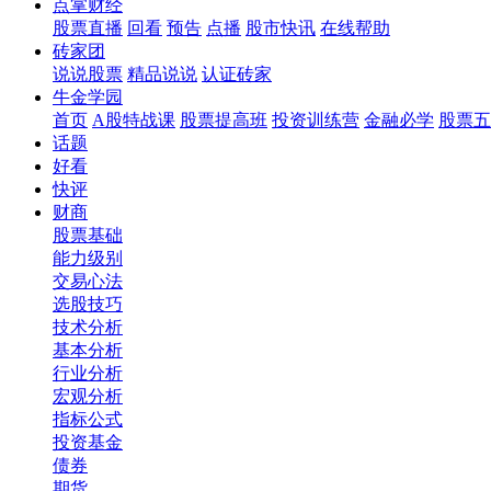
点掌财经
股票直播
回看
预告
点播
股市快讯
在线帮助
砖家团
说说股票
精品说说
认证砖家
牛金学园
首页
A股特战课
股票提高班
投资训练营
金融必学
股票五
话题
好看
快评
财商
股票基础
能力级别
交易心法
选股技巧
技术分析
基本分析
行业分析
宏观分析
指标公式
投资基金
债券
期货