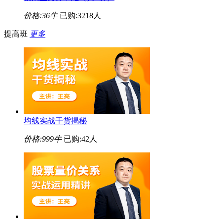
价格:
36牛
已购:3218人
提高班
更多
均线实战干货揭秘
价格:
999牛
已购:42人