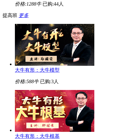
价格:
1288牛
已购:44人
提高班
更多
大牛有形：大牛模型
价格:
588牛
已购:3人
大牛有形：大牛根基