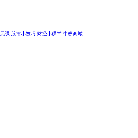
元课
股市小技巧
财经小课堂
牛券商城