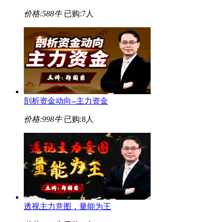
价格:
588牛
已购:7人
剖析资金动向--主力资金
价格:
998牛
已购:8人
透视主力意图，量能为王