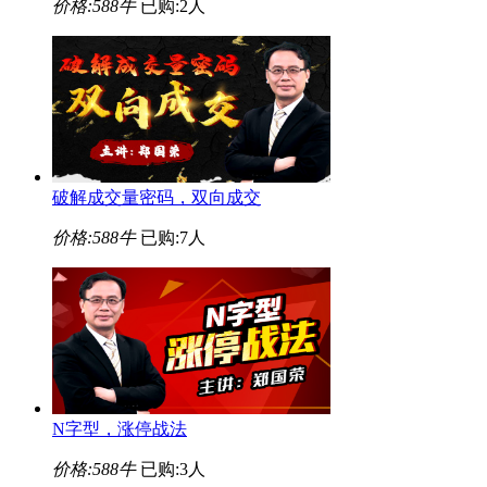
价格:
588牛
已购:2人
破解成交量密码，双向成交
价格:
588牛
已购:7人
N字型，涨停战法
价格:
588牛
已购:3人