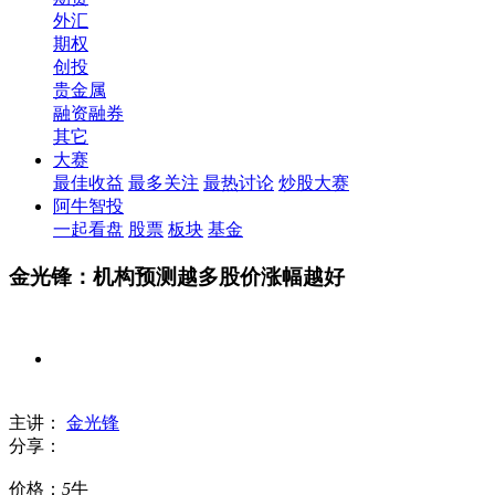
外汇
期权
创投
贵金属
融资融券
其它
大赛
最佳收益
最多关注
最热讨论
炒股大赛
阿牛智投
一起看盘
股票
板块
基金
金光锋：机构预测越多股价涨幅越好
主讲：
金光锋
分享：
价格：
5
牛