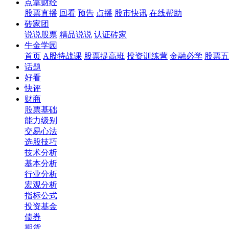
点掌财经
股票直播
回看
预告
点播
股市快讯
在线帮助
砖家团
说说股票
精品说说
认证砖家
牛金学园
首页
A股特战课
股票提高班
投资训练营
金融必学
股票五
话题
好看
快评
财商
股票基础
能力级别
交易心法
选股技巧
技术分析
基本分析
行业分析
宏观分析
指标公式
投资基金
债券
期货