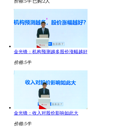
价格:
5牛
已购:2人
金光锋：机构预测越多股价涨幅越好
价格:
5牛
金光锋：收入对股价影响如此大
价格:
5牛