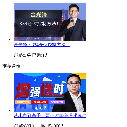
金光锋：334仓位控制方法！
价格:
5牛
已购:1人
推荐课程
从小白到高手：两小时学会增强选时
价格:
888牛
已购:454060人