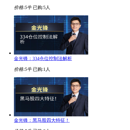
价格:
5牛
已购:5人
金光锋：334仓位控制法解析
价格:
5牛
已购:1人
金光锋：黑马股四大特征！