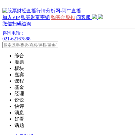
加入VIP
购买财富密钥
购买金股包
问客服
微信扫码咨询
咨询电话：
021-62167888
综合
股票
板块
嘉宾
课程
基金
经理
说说
快评
消息
好看
话题