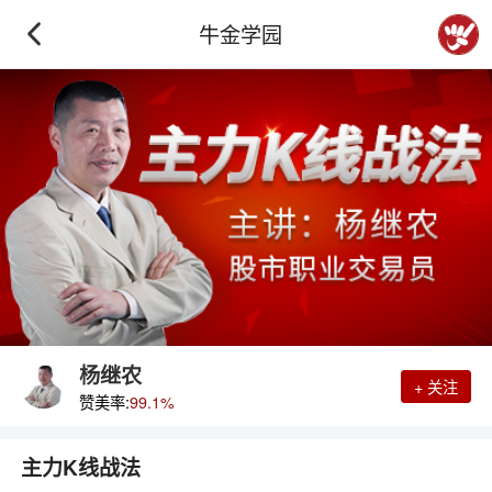
牛金学园
杨继农
+ 关注
赞美率:
99.1%
主力K线战法