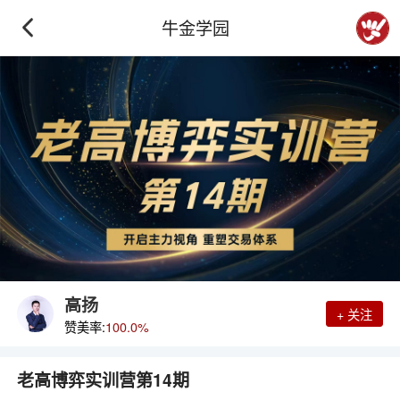
牛金学园
高扬
+ 关注
赞美率:
100.0%
老高博弈实训营第14期