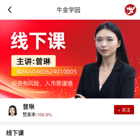
牛金学园
曾琳
+ 关注
赞美率:
100.0%
线下课