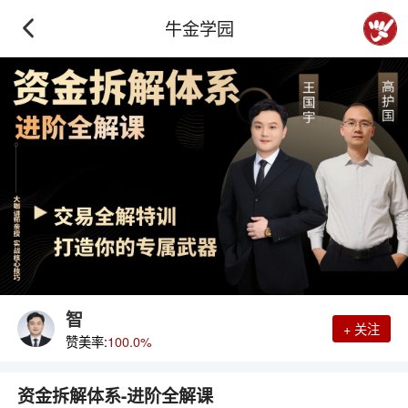
牛金学园
智
+ 关注
赞美率:
100.0%
资金拆解体系-进阶全解课