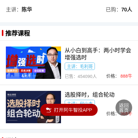
主讲：
陈华
已购：
70人
推荐课程
从小白到高手：两小时学会
增强选时
主讲：毛利哥
价格：
888牛
已售：454090人
选股择时，组合轮动
主讲：何少杰
价格：
368牛
已售：224人