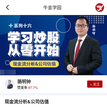
牛金学园
骆明钟
+ 关注
赞美率:
97.7%
现金流分析&公司估值