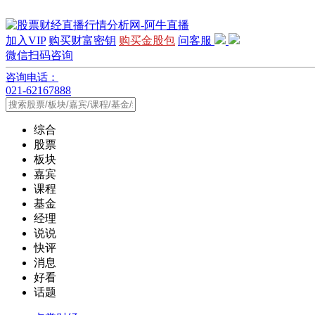
加入VIP
购买财富密钥
购买金股包
问客服
微信扫码咨询
咨询电话：
021-62167888
综合
股票
板块
嘉宾
课程
基金
经理
说说
快评
消息
好看
话题