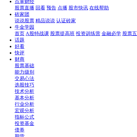
点掌财经
股票直播
回看
预告
点播
股市快讯
在线帮助
砖家团
说说股票
精品说说
认证砖家
牛金学园
首页
A股特战课
股票提高班
投资训练营
金融必学
股票五
话题
好看
快评
财商
股票基础
能力级别
交易心法
选股技巧
技术分析
基本分析
行业分析
宏观分析
指标公式
投资基金
债券
期货