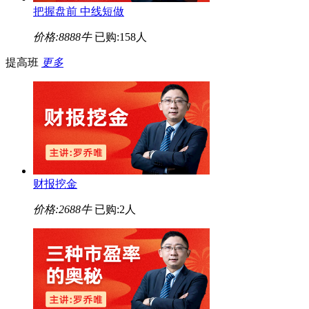
把握盘前 中线短做
价格:
8888牛
已购:158人
提高班
更多
财报挖金
价格:
2688牛
已购:2人