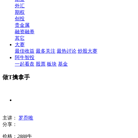
外汇
期权
创投
贵金属
融资融券
其它
大赛
最佳收益
最多关注
最热讨论
炒股大赛
阿牛智投
一起看盘
股票
板块
基金
做T擒拿手
主讲：
罗乔唯
分享：
价格：
2888
牛