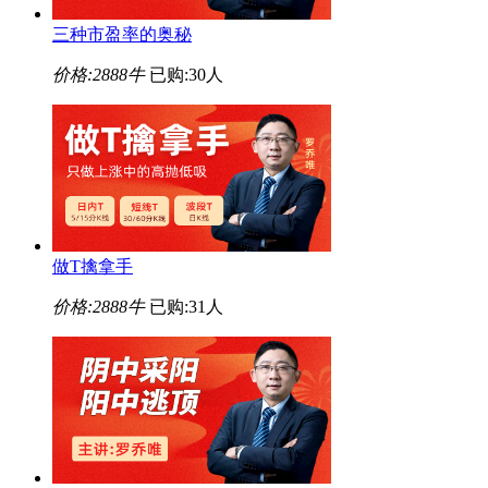
三种市盈率的奥秘
价格:
2888牛
已购:30人
做T擒拿手
价格:
2888牛
已购:31人