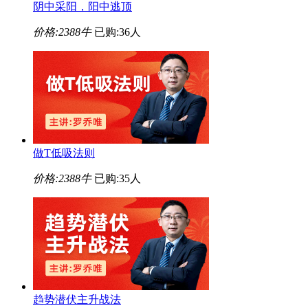
阴中采阳，阳中逃顶
价格:
2388牛
已购:36人
做T低吸法则
价格:
2388牛
已购:35人
趋势潜伏主升战法