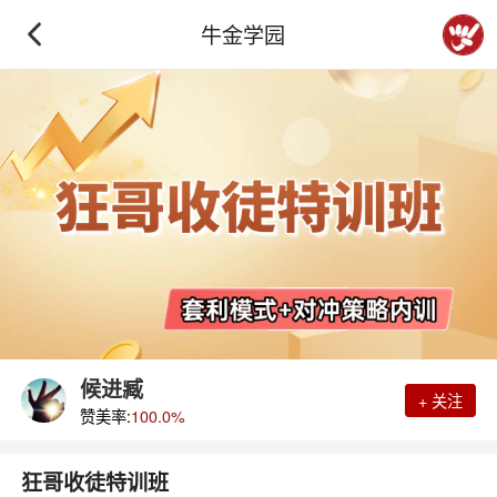
牛金学园
候进臧
+ 关注
赞美率:
100.0%
狂哥收徒特训班