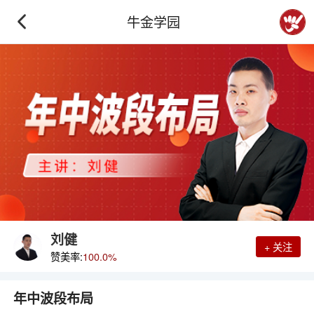
牛金学园
刘健
+ 关注
赞美率:
100.0%
年中波段布局