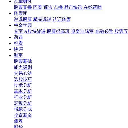
点掌财经
股票直播
回看
预告
点播
股市快讯
在线帮助
砖家团
说说股票
精品说说
认证砖家
牛金学园
首页
A股特战课
股票提高班
投资训练营
金融必学
股票五
话题
好看
快评
财商
股票基础
能力级别
交易心法
选股技巧
技术分析
基本分析
行业分析
宏观分析
指标公式
投资基金
债券
期货