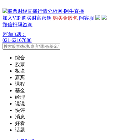
加入VIP
购买财富密钥
购买金股包
问客服
微信扫码咨询
咨询电话：
021-62167888
综合
股票
板块
嘉宾
课程
基金
经理
说说
快评
消息
好看
话题