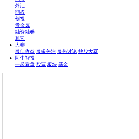
外汇
期权
创投
贵金属
融资融券
其它
大赛
最佳收益
最多关注
最热讨论
炒股大赛
阿牛智投
一起看盘
股票
板块
基金