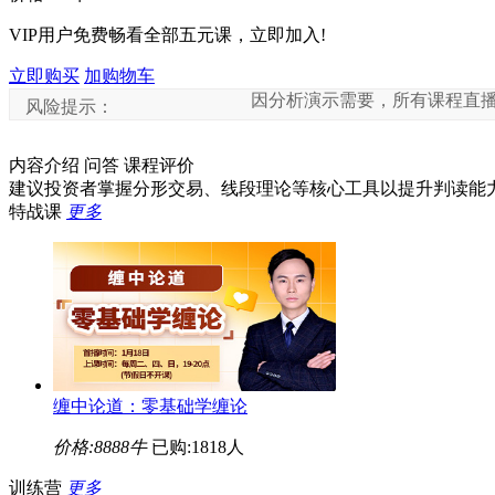
VIP用户免费畅看全部五元课，立即加入!
立即购买
加购物车
因分析演示需要，所有课程直播中涉及到
风险提示：
内容介绍
问答
课程评价
建议投资者掌握分形交易、线段理论等核心工具以提升判读能
特战课
更多
缠中论道：零基础学缠论
价格:
8888牛
已购:1818人
训练营
更多