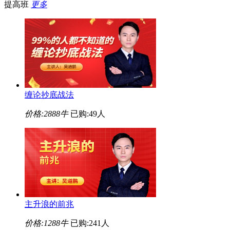
提高班
更多
缠论抄底战法
价格:
2888牛
已购:49人
主升浪的前兆
价格:
1288牛
已购:241人