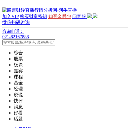
加入VIP
购买财富密钥
购买金股包
问客服
微信扫码咨询
咨询电话：
021-62167888
综合
股票
板块
嘉宾
课程
基金
经理
说说
快评
消息
好看
话题