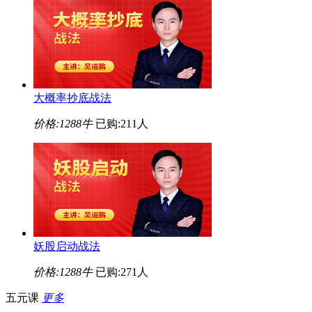
大概率抄底战法
价格:
1288牛
已购:211人
妖股启动战法
价格:
1288牛
已购:271人
五元课
更多