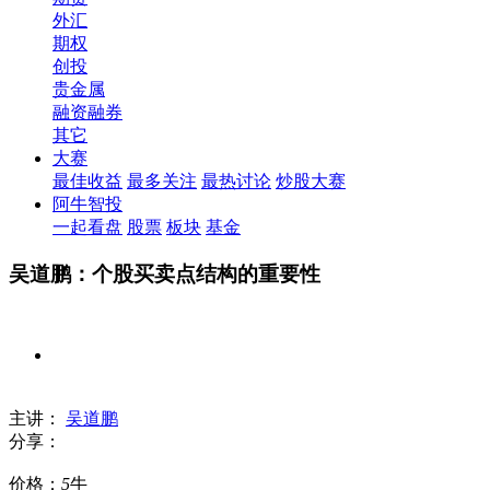
外汇
期权
创投
贵金属
融资融券
其它
大赛
最佳收益
最多关注
最热讨论
炒股大赛
阿牛智投
一起看盘
股票
板块
基金
吴道鹏：个股买卖点结构的重要性
主讲：
吴道鹏
分享：
价格：
5
牛