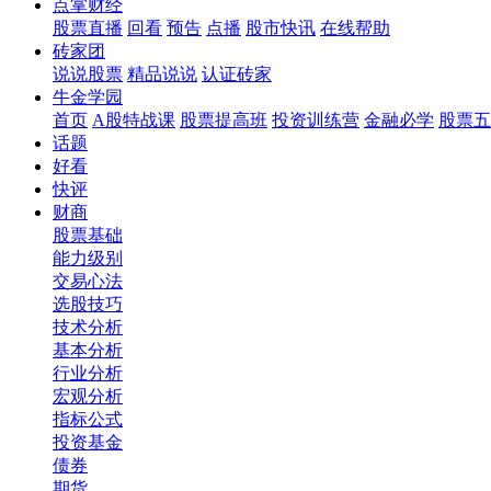
点掌财经
股票直播
回看
预告
点播
股市快讯
在线帮助
砖家团
说说股票
精品说说
认证砖家
牛金学园
首页
A股特战课
股票提高班
投资训练营
金融必学
股票五
话题
好看
快评
财商
股票基础
能力级别
交易心法
选股技巧
技术分析
基本分析
行业分析
宏观分析
指标公式
投资基金
债券
期货