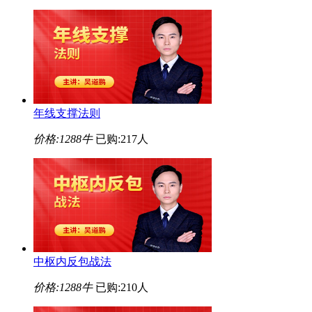
年线支撑法则
价格:
1288牛
已购:217人
中枢内反包战法
价格:
1288牛
已购:210人