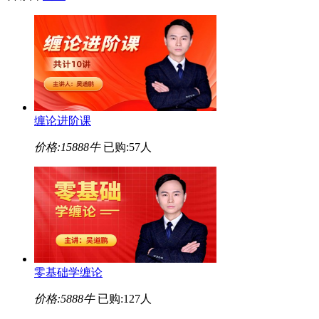
缠论进阶课
价格:
15888牛
已购:57人
零基础学缠论
价格:
5888牛
已购:127人