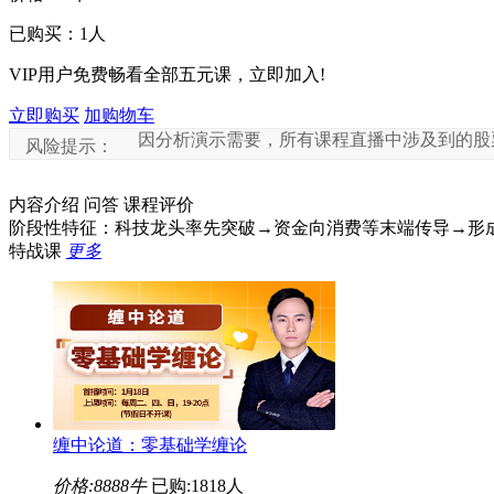
已购买：
1
人
VIP用户免费畅看全部五元课，立即加入!
立即购买
加购物车
因分析演示需要，所有课程直播中涉及到的股票、行业
风险提示：
内容介绍
问答
课程评价
阶段性特征：科技龙头率先突破→资金向消费等末端传导→形
特战课
更多
缠中论道：零基础学缠论
价格:
8888牛
已购:1818人