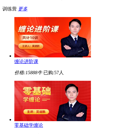
训练营
更多
缠论进阶课
价格:
15888牛
已购:57人
零基础学缠论