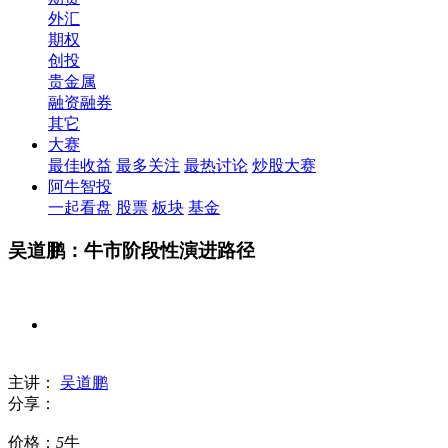
外汇
期权
创投
贵金属
融资融券
其它
大赛
最佳收益
最多关注
最热讨论
炒股大赛
阿牛智投
一起看盘
股票
板块
基金
吴道鹏：牛市阶段性演进路径
主讲：
吴道鹏
分享：
价格：
5
牛