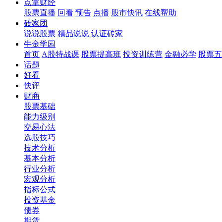
点掌财经
股票直播
回看
预告
点播
股市快讯
在线帮助
砖家团
说说股票
精品说说
认证砖家
牛金学园
首页
A股特战课
股票提高班
投资训练营
金融必学
股票五
话题
好看
快评
财商
股票基础
能力级别
交易心法
选股技巧
技术分析
基本分析
行业分析
宏观分析
指标公式
投资基金
债券
期货