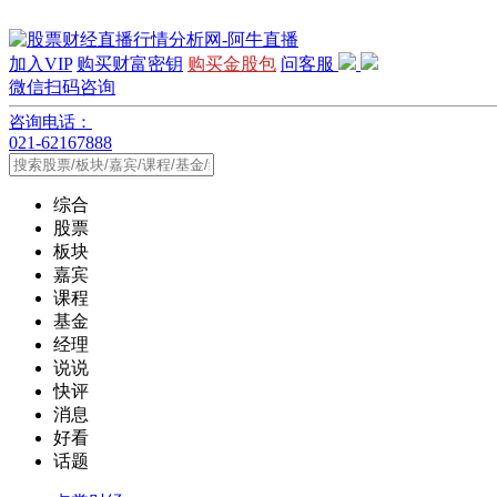
加入VIP
购买财富密钥
购买金股包
问客服
微信扫码咨询
咨询电话：
021-62167888
综合
股票
板块
嘉宾
课程
基金
经理
说说
快评
消息
好看
话题