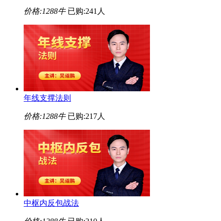
价格:
1288牛
已购:241人
年线支撑法则
价格:
1288牛
已购:217人
中枢内反包战法