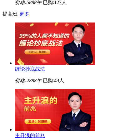
价格:
5888牛
已购:127人
提高班
更多
缠论抄底战法
价格:
2888牛
已购:49人
主升浪的前兆